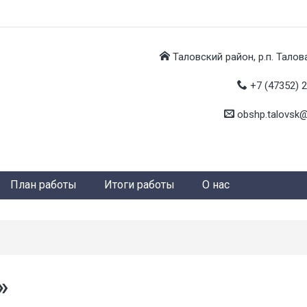
Таловский район, р.п. Талова
+7 (47352) 
obshp.talovsk@
План работы
Итоги работы
О нас
»