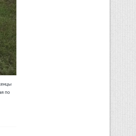
женцы
ая по