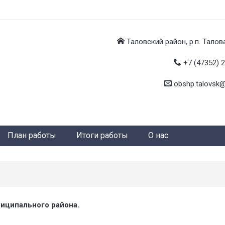
Таловский район, р.п. Талова
+7 (47352) 
obshp.talovsk@
План работы
Итоги работы
О нас
иципального района.